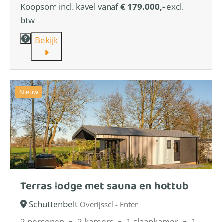
Koopsom incl. kavel vanaf
€ 179.000,-
excl.
btw
Bekijk
Nieuw
Terras lodge met sauna en hottub
Schuttenbelt
Overijssel - Enter
2 personen
●
2 kamers
●
1 slaapkamer
●
1