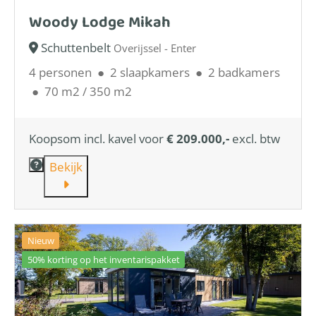
Woody Lodge Mikah
Schuttenbelt
Overijssel - Enter
4 personen
●
2 slaapkamers
●
2 badkamers
●
70 m2 / 350 m2
Koopsom incl. kavel voor
€ 209.000,-
excl. btw
Bekijk
Nieuw
50% korting op het inventarispakket