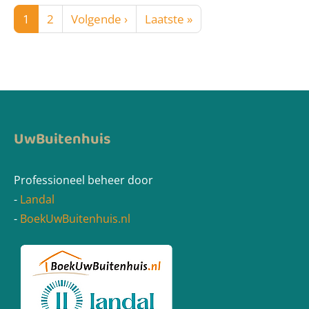
1
2
Volgende ›
Laatste »
UwBuitenhuis
Professioneel beheer door
-
Landal
-
BoekUwBuitenhuis.nl