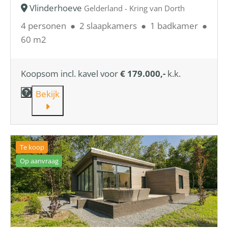
Vlinderhoeve
Gelderland - Kring van Dorth
4 personen
●
2 slaapkamers
●
1 badkamer
●
60 m2
Koopsom incl. kavel voor
€ 179.000,-
k.k.
Bekijk
Te koop
Op aanvraag