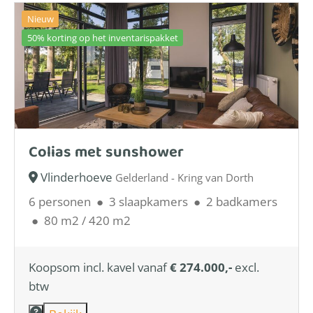
Nieuw
50% korting op het inventarispakket
Colias met sunshower
Vlinderhoeve
Gelderland - Kring van Dorth
6 personen
●
3 slaapkamers
●
2 badkamers
●
80 m2 / 420 m2
Koopsom incl. kavel vanaf
€ 274.000,-
excl.
btw