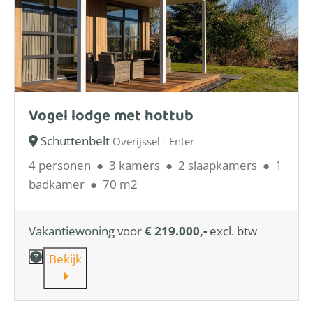
Vogel lodge met hottub
Schuttenbelt
Overijssel - Enter
4 personen
●
3 kamers
●
2 slaapkamers
●
1
badkamer
●
70 m2
Vakantiewoning voor
€ 219.000,-
excl. btw
Bekijk