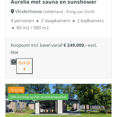
Aurelia met sauna en sunshower
Vlinderhoeve
Gelderland - Kring van Dorth
4 personen
●
2 slaapkamers
●
2 badkamers
●
80 m2 / 380 m2
Koopsom incl. kavel vanaf
€ 249.000,-
excl.
btw
Bekijk
Te koop
50% korting op het inventarispakket