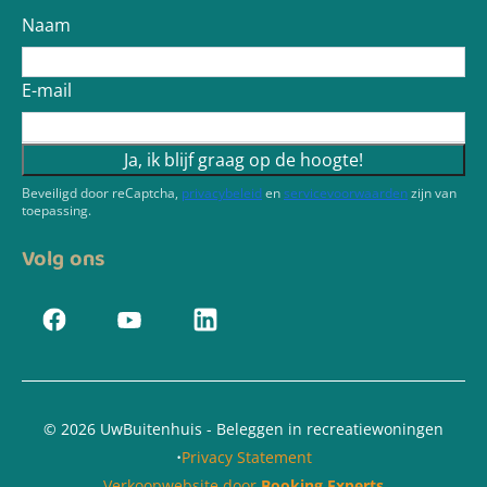
Naam
E-mail
Ja, ik blijf graag op de hoogte!
Beveiligd door reCaptcha,
privacybeleid
en
servicevoorwaarden
zijn van
toepassing.
Volg ons
© 2026 UwBuitenhuis - Beleggen in recreatiewoningen
·
Privacy Statement
Verkoopwebsite door
Booking Experts