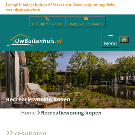
Let op! U belegt buiten AFM-toezicht. Geen vergunningplicht
voor deze activiteit.
+31 (0)6 53278601
info@uwbuitenhuis.nl
Menu
Recreatiewoning kopen
Home
Recreatiewoning kopen
22 resultaten