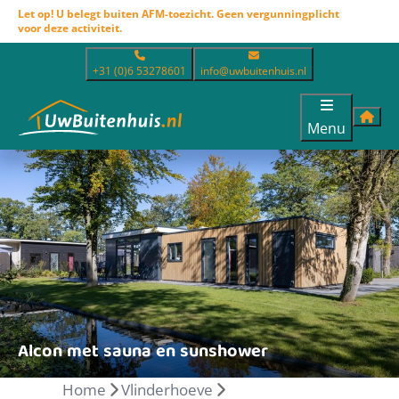
Let op! U belegt buiten AFM-toezicht. Geen vergunningplicht
voor deze activiteit.
+31 (0)6 53278601
info@uwbuitenhuis.nl
Menu
Alcon met sauna en sunshower
Home
Vlinderhoeve