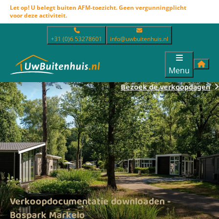
Let op! U belegt buiten AFM-toezicht. Geen vergunningplicht
voor deze activiteit.
+31 (0)6 53278601
info@uwbuitenhuis.nl
Menu
Bezoek de verkoopdagen
Verkoopdocumentatie downloaden -
Bospark Markelo