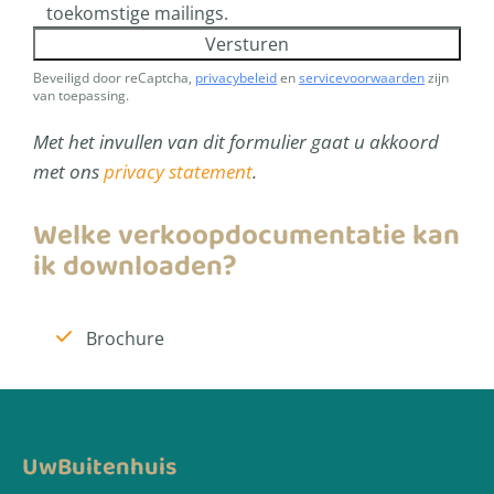
toekomstige mailings.
Versturen
Beveiligd door reCaptcha,
privacybeleid
en
servicevoorwaarden
zijn
van toepassing.
Met het invullen van dit formulier gaat u akkoord
met ons
privacy statement
.
Welke verkoopdocumentatie kan
ik downloaden?
Brochure
UwBuitenhuis