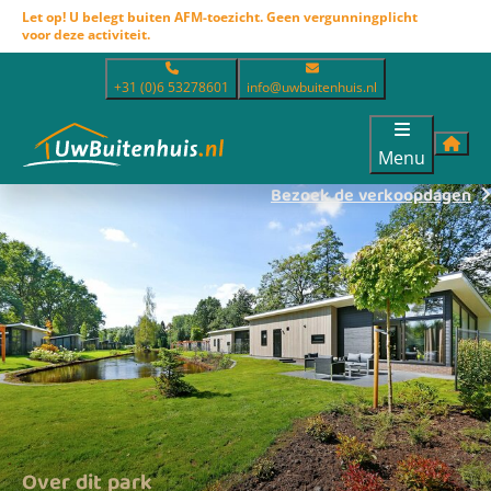
Let op! U belegt buiten AFM-toezicht. Geen vergunningplicht
voor deze activiteit.
+31 (0)6 53278601
info@uwbuitenhuis.nl
Menu
Bezoek de verkoopdagen
Over dit park