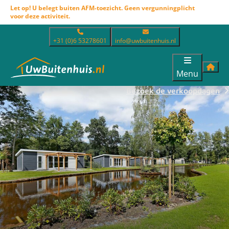
Let op! U belegt buiten AFM-toezicht. Geen vergunningplicht
voor deze activiteit.
+31 (0)6 53278601
info@uwbuitenhuis.nl
Menu
Bezoek de verkoopdagen