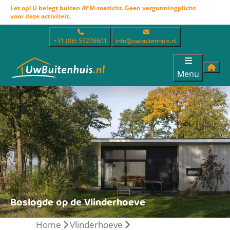
Let op! U belegt buiten AFM-toezicht. Geen vergunningplicht
voor deze activiteit.
+31 (0)6 53278601
info@uwbuitenhuis.nl
Menu
Boslogde op de Vlinderhoeve
Home
Vlinderhoeve